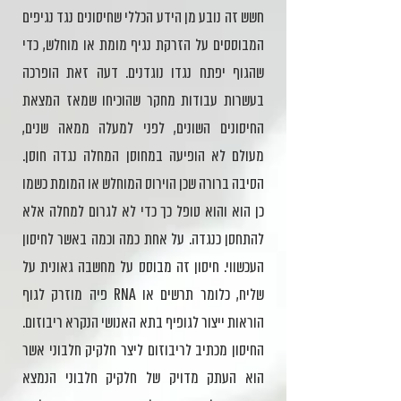
חשש זה נובע מן הידע הכללי שחיסונים נגד נגיפים
המבוססים על הזרקת נגיף מומת או מוחלש, כדי
שהגוף יפתח נגדו נוגדנים. דעה זאת הופרכה
בעשרות עבודות מחקר שהוכיחו שמאז המצאת
החיסונים השונים, לפני למעלה ממאה שנים,
מעולם לא הופיעה במחוסן המחלה נגדה חוסן.
הסיבה ברורה שכן הוירוס המוחלש או המומת כשמו
כן הוא והוא טופל כך כדי לא לגרום למחלה אלא
להתחסן כנגדה. על אחת כמה וכמה באשר לחיסון
העכשווי. חיסון זה מבוסס על מחשבה גאונית על
פיה מוזרק לגוף RNA שליח, כלומר תרשים או
הוראות ייצור לגופיף בתא האנושי הנקרא ריבוזום.
החיסון מכתיב לריבוזום ליצר חלקיק חלבוני אשר
הוא העתק מדויק של חלקיק חלבוני הנמצא