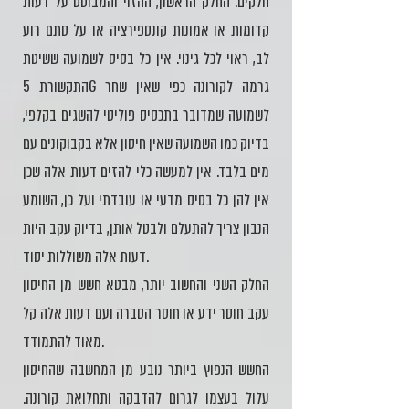
חלקים. החלק הראשון, ההזוי והמבוסס על דעות
קדומות או אמונות קונספירציה או על סתם רוע
לב, ראוי לכל גינוי. אין כל בסיס לשמועה ששיטת
התקשורת 5G גרמה לקורונה כפי שאין שחר
לשמועה שמדובר בתכסיס פוליטי להשגים בקלפי,
בדיוק כמו השמועה שאין חיסון אלא בקבוקונים עם
מים בלבד. אין למעשה כלי להזים דעות אלה שכן
אין להן כל בסיס מדעי או עובדתי ועל כן, השומע
הנבון צריך להתעלם ולבטל אותן, בדיוק עקב היות
דעות אלה משוללות יסוד.
החלק השני והחשוב יותר, מבטא חשש מן החיסון
עקב חוסר ידע או חוסר הסברה ועם דעות אלה קל
מאוד להתמודד.
החשש הנפוץ ביותר נובע מן המחשבה שהחיסון
עלול בעצמו לגרום להדבקה ותחלואת קורונה.