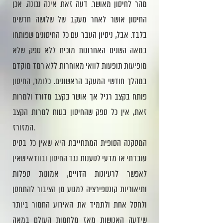
מהר לחיסון מאושר. דעה זאת אינה נכונה. אכן
החיסון אושר לאחר מעקב של שלושה חדשים
בלבד. אבל, ניסיון העבר עם כל החיסונים שפותחו
במאה השנים האחרונות מוכיח ללא ספק שלא
מופיעות תופעות לוואי מאוחרות ללא רמז מוקדם
במהלך חודשי המעקב הראשונים. כלומר, החיסון
פותח בקצב רגיל אך אושר בקצב מזורז ולמרות
זאת, אין כל ספק שהחיסון בטוח למרות הקצב
המזורז.
המסקנה הסופית המתחייבת היא שאין כל בסיס
עובדתי או מדעי לטענות נגד החיסון ובוודאי שאין
לאפשר לרעיונות הזויים, אמונות טפלות
ותיאוריות קונספירציה למנוע מן הציבור להתחסן
ולחסל אחת ולתמיד את האירוע החמור ביותר
שידעה האנושות מאז מלחמות העולם במאה