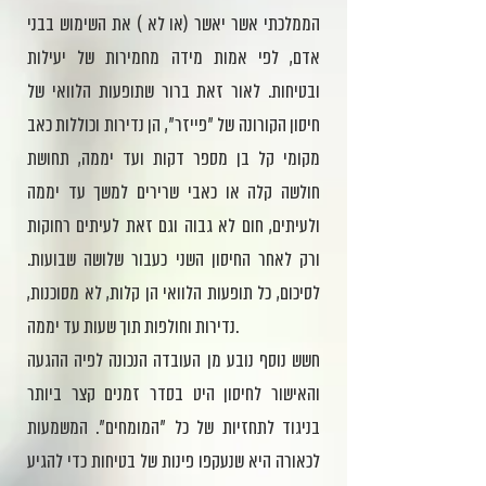
הממלכתי אשר יאשר (או לא ) את השימוש בבני
אדם, לפי אמות מידה מחמירות של יעילות
ובטיחות. לאור זאת ברור שתופעות הלוואי של
חיסון הקורונה של "פייזר", הן נדירות וכוללות כאב
מקומי קל בן מספר דקות ועד יממה, תחושת
חולשה קלה או כאבי שרירים למשך עד יממה
ולעיתים, חום לא גבוה וגם זאת לעיתים רחוקות
ורק לאחר החיסון השני כעבור שלושה שבועות.
לסיכום, כל תופעות הלוואי הן קלות, לא מסוכנות,
נדירות וחולפות תוך שעות עד יממה.
חשש נוסף נובע מן העובדה הנכונה לפיה ההגעה
והאישור לחיסון היט בסדר זמנים קצר ביותר
בניגוד לתחזיות של כל "המומחים". המשמעות
לכאורה היא שנעקפו פינות של בטיחות כדי להגיע