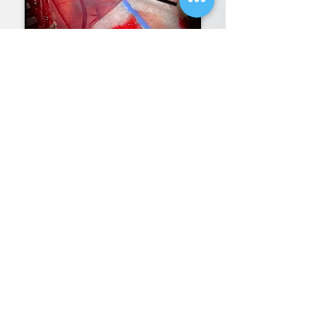
Function preservation
during brain surgery
For our sake: Fighting
Covid-19