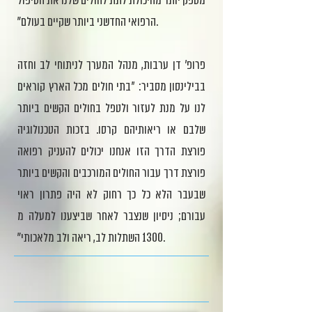
מספק יותר מהיכולת לתת לחולים שלנו את הטיפול
הרפואי החדשני ביותר שקיים בעולם״.
פרופ' דן ערבות, מנהל המערך לניתוחי לב וחזה
בבילינסון מסביר: "בתי חולים מכל הארץ קוראים
לנו על מנת לעזור ולטפל בחולים הקשים ביותר
שלבם או ריאותיהם קרסו. בזכות הטכנולוגיה
פורצת הדרך הזו אנחנו יכולים להעניק רפואה
פורצת דרך עבור החולים המורכבים והקשים ביותר
שבעבר הלא כל כך רחוק לא היה פתרון ראוי
עבורם; ניסיון שנצבר לאחר שביצענו למעלה מ
1300 השתלות לב, ריאה ולב מלאכותי״.