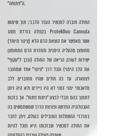
ה״פתוחה״.
החולה חוברה למכשיר העזר הלבבי, תוך שימוש
בקנולה בודדת מסוג ProtekDuo Cannula
(צינור מיוחד) אשר מאפשר את הוצאת הדם הלא
מחומצן מהעליה הימנית והחזרת הדם המחומצן
ישירות לעורק הריאה של החולה (ובכך ל״עקוף״
את הלב הימני) והכל דרך ״צינור״ אחד שמחובר
לצווארה. עד כה חולים שהיו מחוברים ללב
מלאכותי ימני זמני לא היו ניידים ולא היה ניתן
לתמוך בהם מבלי לבצע ״ניתוח פתוח״. אך בזכות
הטכנולוגיה החדשה ופורצת הדרך שמשתמשים בה
במרכזי ההשתלות המובילים בעולם, ניתן לחבר
את החולה למכשיר שבזכותו היא תוכל להיות
שותפה פעילה וערנית בהחלמתה.