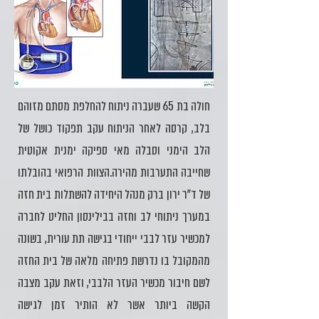
חולה בת 65 שעברה ניתוח להחלפת מסתם מזוהם
בלב, קרסה לאחר הניתוח עקב תפקוד כושל של
הלב הימני וסבלה מאי ספיקה ימנית אקוטית
שחייבה התערבות מהירה.הצוות הרפואי בהובלתו
של ד״ר ירון ברק מנהל היחידה להשתלות בית חזה
במערך ניתוחי לב וחזה בבילינסון החליט לחברה
למכשיר עזר לבבי ייחודי בגישה תת עורית, בשונה
מהמקובל בו נדרשת פתיחה מלאה של בית החזה
לשם חיבור מכשיר העזר הלבבי, וזאת עקב מצבה
הקשה ביותר אשר לא הותיר זמן לגישה