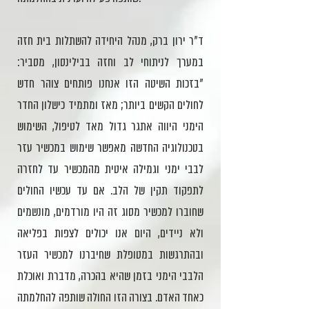
ד"ר ירון ברק, מנהל היחידה להשתלות בית חזה
במערך לניתוחי לב וחזה בבילינסון, מסביר:
"בזכות השיטה הזו אנחנו פותחים צוהר חדש
לחולים הקשים ביותר; מאז ומתמיד כישלון החדר
הימני היווה אתגר גדול מאד לטיפול, השימוש
בטכנולוגיה החדשה מאפשר שימוש במכשיר עזר
לבבי ימני וגמילה איטית מהמכשיר עד לחזרה
לתפקוד תקין של הלב. אם עד עכשיו החולים
שחוברו למכשיר מסוג זה היו מורדמים, מונשמים
ולא ניידים, היום אנו יכולים לצפות בפליאה
ובהתרגשות במטופלת שחיברנו למכשיר העזר
הלבבי הימני בזמן שהיא בהכרה, מדברת ואוכלת
כאחד האדם. בצורה הזו החולה שותפה להחלמתה