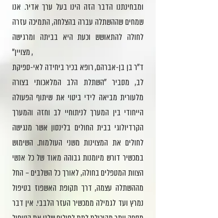
ומבחינתנו הדבר הזה הינו בעל ערך אדיר. אנו
שמחים שההשתלה עברה בהצלחה, התמיכה עזרה
לחולה להתאושש וכעת היא בביתה ומרגישה
מצויין״ ,
ד״ר בן בן-אברהם, רופא בכיר ביחידה לאי-ספיקת
לב, מסביר ״השתלת הלב המלאכותי בצורה
מלעורית מביאה לידי ביטוי את שיתוף הפעולה
הייחודי בין המערך לניתוחיי לב וחזה והמערך
הקרדיולוגי בבית החולים בלינסון אשר מנגישה
לחולים את המצוינות משני העולמות. השימוש
במכשיר דורש מיומנות גבוהה מאוד של כל אנשי
הצוות המטפלים בחולה, לאורך כל השלבים – החל
מההשתלה עצמה, דרך תקופת האשפוז בטיפול
נמרץ ועד לגמילה ממכשיר העזר הלבבי. אין דבר