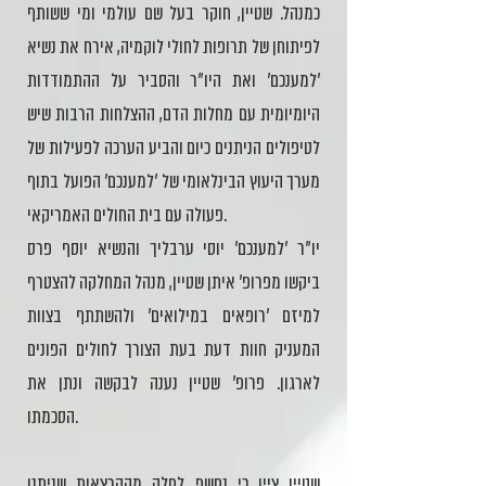
כמנהל. שטיין, חוקר בעל שם עולמי ומי ששותף
לפיתוחן של תרופות לחולי לוקמיה, אירח את נשיא
'למענכם' ואת היו"ר והסביר על ההתמודדות
היומיומית עם מחלות הדם, ההצלחות הרבות שיש
לטיפולים הניתנים כיום והביע הערכה לפעילות של
מערך היעוץ הבינלאומי של 'למענכם' הפועל בתוף
פעולה עם בית החולים האמריקאי.
יו"ר 'למענכם' יוסי ערבליך והנשיא יוסף פרס
ביקשו מפרופ' איתן שטיין, מנהל המחלקה להצטרף
למיזם 'רופאים במילואים' ולהשתתף בצוות
המעניק חוות דעת בעת הצורך לחולים הפונים
לארגון. פרופ' שטיין נענה לבקשה ונתן את
הסכמתו.
שטיין ציין כי נחשף לחלק מההרצאות שניתנו