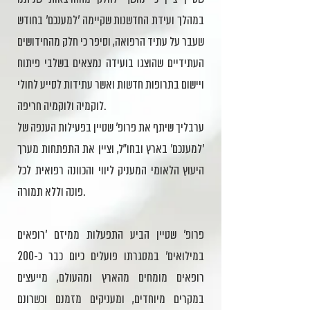
במהלך ועידת החדשנות שקיימה 'למענכם' בחודש
שעבר על עתיד הרפואה, וסיפר כי חלק מהחידושים
העתידיים שהוצגו בועידה נמצאים בשלבי פיתוח
ויישום בתרופות חדשות ואשר עתידות לסייע לחולי
לוקמיה ולוקמיה חריפה.
ערבליך שיתף את פרופ' שטיין בפעילות הענפה של
'למענכם' בארץ ובחו״ל, וציין את התפתחות מערך
היעוץ הלאומי המעניק ליווי והכוונה רפואית לכל
פונה וללא תמורה.
פרופ' שטיין הביע התפעלות ממיזם 'רופאים
במילואים' במסגרתו פועלים כיום כבר כ-200
רופאים מומחים מהארץ ומהעולם, מייעצים
במקרים מיוחדים, ומעניקים מזמנם וכשרונם