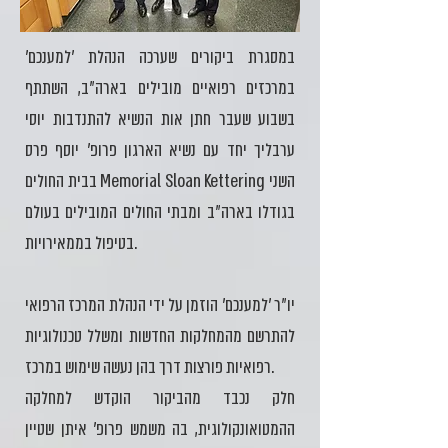
במסגרת ביקורים שערכה הנהלת 'למענכם'
במרכזים רפואיים מובילים בארה"ב, השתתף
בשבוע שעבר חתן אות הנשיא להתנדבות יוסי
ערבליך יחד עם נשיא הארגון פרופ' יוסף פרס
בבית החולים Memorial Sloan Kettering השני
בגודלו בארה"ב ומבתי החולים המובילים בעולם
בטיפול בממאירויות.
יו"ר 'למענכם' הוזמן על ידי הנהלת המרכז הרפואי
להתרשם מהמחלקות החדשות ומשלל טכנולוגיות
רפואיות פורצות דרך בהן נעשה שימוש במרכז.
חלק נכבד מהביקור הוקדש למחלקה
ההמטואונקולוגית, בה משמש פרופ' איתן שטיין