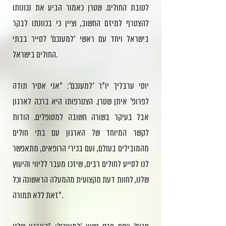
לטובת החולים. שטרן כאמור הביע את נכונותו
להצטרף למיזם החשוב, וציין כי בכוונתו לבקר
בישראל ויחד עם ראשי 'למענכם' לסייר בבתי
החולים בישראל.
יוסי ערבליך יו"ר 'למענכם': "אני אסיר תודה
לפרופ' איתן שטרן. הצטרפותו היא ברכה לארגון
אבל בעיקר בשורה חשובה למטופלים. הודות
לקשר המיוחד של הארגון עם בתי חולים
מהמובילים בעולם, ועם בכירי הרופאים, מתאפשר
לנו לסייע לחולים רבים, שיזכו מעבר לליווי והיעוץ
שלנו, לחוות דעת מקצועית מהמעלה הראשונה וכל
זאת ללא תמורה".