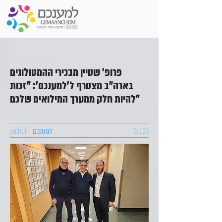
פרופ' שטיין מבכירי ההמטולוגים
בארה"ב מצטרף ל'למענכם': "זכות
להיות חלק ממערך המילואים שלכם"
31.1.23
למענכם
author |