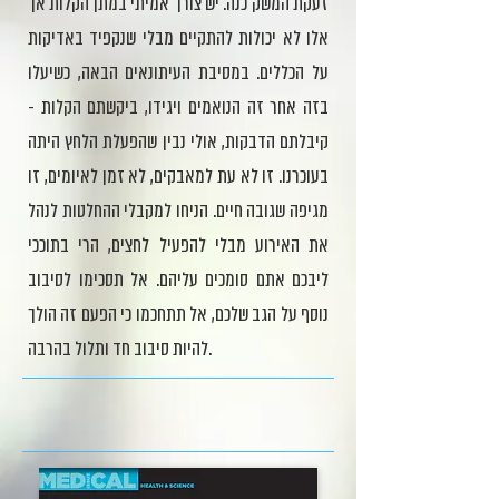
זעקת המשק כנה. יש צורך אמיתי במתן הקלות אך
אלו לא יכולות להתקיים מבלי שנקפיד באדיקות
על הכללים. במסיבת העיתונאים הבאה, כשיעלו
בזה אחר זה הנואמים ויגידו, ביקשתם הקלות -
קיבלתם הדבקות, אולי נבין שהפעלת הלחץ היתה
בעוכרנו. זו לא עת למאבקים, לא זמן לאיומים, זו
מגיפה שגובה חיים. הניחו למקבלי ההחלטות לנהל
את האירוע מבלי להפעיל לחצים, הרי בתוככי
ליבכם אתם סומכים עליהם. אל תסכימו לסיבוב
נוסף על הגב שלכם, אל תתחכמו כי הפעם זה הולך
להיות סיבוב חד ותלול בהרבה.