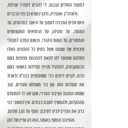
למספר החולים הגבוה. די להביט לספרד וצרפת,
ולארה"ב ואנגליה, ולהבין שלא כך פני הדברים.
הישראלים התרגלו לסמוך על היושב במרומים, על
המוסד, על נתניהו, על הרופאים המקצוענים
והמסורים, על המוח היהודי, ובעצם הפכנו למנהלי
סיכונים של עצמנו שעל בסיס כל הנתונים האלו
החלטנו שמותר לנו לצאת להפגנות צפופות בשם
הדמוקרטיה, להפעיל מנייני תפילות בחשאי בשם
הדת, לקיים דיונים רבי משתתפים בבג"ץ ולאכול
את סעודות החג עם בני משפחה צעירים. טוב
עשתה הנהגת הציבור החרדי, שקראה לו להתעלם
מההקלות, ולהמשיך לשבת בבתים. אין לתושבי בני
ברק את הפריבילגיה לסיבוב נוסף על הגב שלהם.
והסיבוב הנוסף, כאמור, הוא רק עניין של זמן.