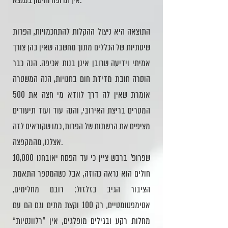
אין תרופה וחיסון בנמצא.
התוצאה היא ניצול ההקלות להתחכמויות, הפרות
שיטתיות של הכללים מתוך מחשבה שאין בהן צורך
אמיתי וידיעה שרובן אינן בנות אכיפה. הנה כבר
הוסרה חובת מדידת חום בחנויות, הנה המשטרה
אומרת שאין לה דרך לוודא מי חצה את 500
המטרים בריצת האירובי, והנה עוד ועוד תיעודים
מציפים את הרשתות של הפרות, כמו שקוראים לזה
אצלנו, מהמקפצה.
שפרופ' ברבש ציין כי עד הפסח יאובחנו 10,000
חולים הוא נראה כהוזה, אבל כשהמספר התאמת
הציבור הגיב בזלזול; רובם מחלימים,
אסימפטומטיים, רק 100 וקצת מתים וגם הם עם
מחלות רקע ובגילים מופלגים, אין "רלוונטיות"