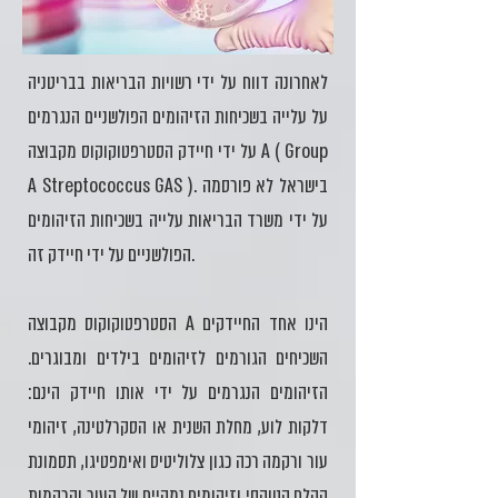
לאחרונה דווח על ידי רשויות הבריאות בבריטניה
על עלייה בשכיחות הזיהומים הפולשניים הנגרמים
על ידי חיידק הסטרפטוקוקוס מקבוצה A ( Group
A Streptococcus GAS ). בישראל לא פורסמה
על ידי משרד הבריאות עלייה בשכיחות הזיהומים
הפולשניים על ידי חיידק זה.
הסטרפטוקוקוס מקבוצה A הינו אחד החיידקים
השכיחים הגורמים לזיהומים בילדים ומבוגרים.
הזיהומים הנגרמים על ידי אותו חיידק הינם:
דלקות לוע, מחלת השנית או הסקרלטינה, זיהומי
עור ורקמה רכה כגון צלוליטיס ואימפטיגו, תסמונת
ההלם הטוקסי וזיהומים נמקיים של העור והרקמות