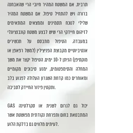
תרבית. אם המשטח המהיר חיובי הרי שהאבחנה
ברורה ויש להתחיל טיפול. אם המשטח המהיר
שלילי לנוכח תסמינים וממצאים המתאימים
לזיהום חיידקי הרי שיש לבצע משטח קונבנציונלי
במעבדה. הטיפול מתבסס על תכשירים
אנטיביוטיים מקבוצת הפניצילין (למשל רפאפן או
מוקסיפן) הניתן ל-10 ימים. הטיפול יקצר את משך
המחלה והסימפטומים, ימנע סיבוכים מקומיים
ומאוחרים כמו קדחת השגרון העלולה לפגוע בלב
ותקטין פיזור החיידק לסביבה.
GAS יכול גם לגרום לשנית או סקרלטינה
המתבטאת בחום ותפרחת נקודתית מפושטת אשר
לעיתים מלווים גם בדלקת הלוע.