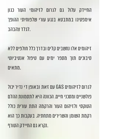
החיידק עלול גם לגרום לזיהומי העור כגון
אימפטיגו במתבטא בנגע עורי שלפוחיתי ההופך
לגלד צהבהב.
זיהומים אלו נחשבים קלים ובדרך כלל חולפים ללא
סיבוכים תוך מספר ימים עם טיפול אנטיביוטי
מתאים.
עם זאת ובאופן די נדיר יכול GAS לגרום לזיהומים
פולשניים ומסכני חיים. הכוונה היא לתסמונת ההלם
הטוקסי ולזיהום העור והרקמה התת עורית כולל
רקמת השומן והשרירים מתחתיה. בעקבות כך הוא
נקרא גם החיידק הטורף.