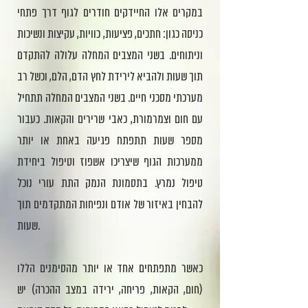
במקרים אלו החיידקים חודרים לגוף דרך פתחי
כניסה כגון: חתכים, פציעות, כוויות, עקיצות ונשיכות
וניתוחים. בשני המצבים המחלה עלולה להתקדם
תוך שעות ולהביא לירידת לחץ הדם, הלם, וכשל רב
מערכתי מסכני חיים. בשני המצבים המחלה תתחיל
עם חום וצמרמורת, כאבי שרירים והקאות. כעבור
מספר שעות תתפתח פגיעה באחת או יותר
ממערכות הגוף שיצריכו אשפוז וטיפול ביחידת
טיפול נמרץ. בתסמונת הנמק התת עורי נוכל
להבחין באיזור של אודם ונפיחות המתקדמים תוך
שעות.
כאשר מתפתחים אחד או יותר מהסימנים הללו
(חום, הקאות, פריחה, ירידה במצב ההכרה) יש