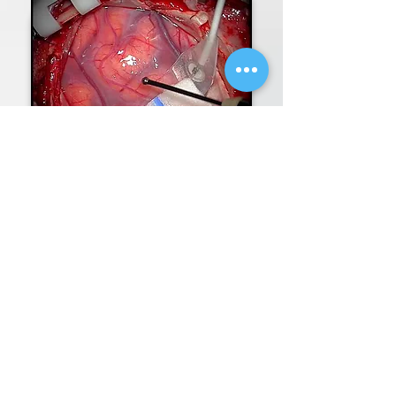
Function preservation
during brain surgery