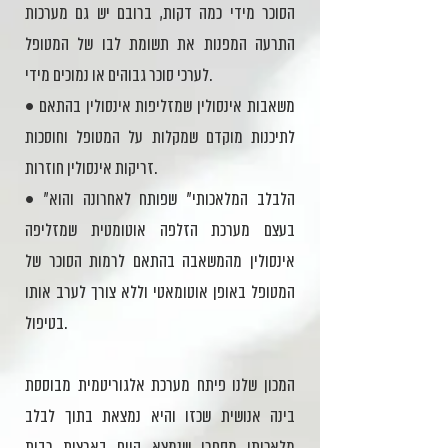
הסוכר מידי כמה דקות, ברובם יש גם מערכות
התרעה המפנות את תשומת לבו של המטופל
לערכי סוכר גבוהים או נמוכים מידי.
• משאבות אינסולין שמזליפות אינסולין בהתאם
לתיכנות מוקדם שמקלות על המטופל וחוסכות
זריקות אינסולין חוזרות.
• "הלבלב המלאכותי" שפותח לאחרונה והוא
בעצם מערכת הזלפה אוטומטית שמזליפה
אינסולין מהמשאבה בהתאם לרמות הסוכר של
המטופל באופן אוטומאטי וללא צורך לערב אותו
בטיפול.
המכון שלנו פיתח מערכת אלגוריטמית מבוססת
בינה אנושית שכזו והיא נמצאת בתוך לבלב
מלאכותי מסחרי שנמצא היום בארצות רבות