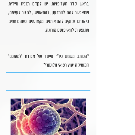
בראש סדר העדיפויות. יש לקדם תכנית מיידית
שתאפשר להם להתרענן, להתאושש, לחזור לעצמם,
כי אנחנו זקוקים להם איתנים ומקצוענים, כשהם חפים
מתופעות לוואי פוסט קורונה.
*הכותב משמש כיו"ר מייסד של אגודת 'למענכם'
המעניקה יעוץ רפואי וולונטרי*