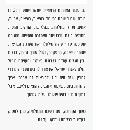
גם עבור הצוותים הרפואיים שראו ושמעו הכל, זו
היתה שנה קשוחה במיוחד. רופאות, רופאים, אחיות,
אחים, מנהלי מחלקות, מנהלי בתי החולים וקופות
החולים, כולם עברו שנה מאתגרת ומתישה. המגיפה
ששינתה סדרי עולה טילטלה את מערכת הבריאות
שנותרה יציבה, מתפקדת, ולכל אורך הדרך, בגלים
ובין הגלים עמדה בגבורה באתגר והעניקה טיפול
הולם לאזרחי ישראל. אין צורך להביט מעבר לים כדי
להבין שזה היה יכול להיראות גם אחרת. צריך
להודות ביושר, שאנחנו אוהבים להתאונן ולייבב, אבל
בתוך תוכנו יודעים שיש לנו על מי לסמוך.
כשוך הקורונה, ועם דעיכת התחלואה, ניתן לעסוק
בעדינות בכל מה שנמנענו עד כה.