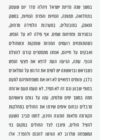
במשך שנה מדינת ישראל ניהלה סדר יום שעסק
בתחלואה, תמותה, הנחיות והפרת הנחיות, במשק
הנאנק, במובטלים, במערכות הלמידה מרחוק,
ובסגירות ופתיחות שמים. אף מילה לא על הנפש.
כשהתותחים רועמים המוזות שותקות וכשחולים
נאבקים על חייהם, אנחנו מתמסרים קודם להצלת
הגוף. עתה, הגיעה העת לרפא את פצעי הנפש
כשבראש ובראשונה יש לשים את הדגש על המלאכים
בלבן. צוותים רפואיים לא ראו את משפחותיהם למעט
בסופי שבוע וגם זה לא תמיד, לא טעמו טעם ארוחה
חמה במשך ימים שלמים, עטו על גופם וראשיהם
סרבלים ובחום אימים שירתו את החולים במחלקות
הקורונה מלאות התוגה והיגון, לחמו סביב השעון
להציל חולים, וניצבו לצד החולים במקום בני
המשפחה שלרוב לא הורשו להכנס ולהפרד. אלו