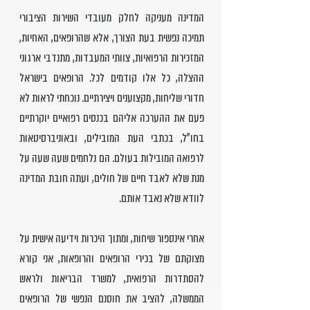
המדינה מעניקה לחלק מעובדי השירות הציבורי
תמיכה נפשית בעת הצורך, אלא שהרופאים, האחיות,
המזכירות הרפואיות, צוותי המעבדות, מתנדבי ארגוני
ההצלה, כל אלו קודמים לכל. הרופאים בישראל
חדורי שליחות, מקצוענים ויצירתיים. נוכחתי לראות לא
פעם את ההערכה אליהם בכנסים רפואיים יוקרתיים
בחו"ל, בכתבי העת המובילים, ובאוניברסיטאות
לרפואה המובילות בעולם. הם נלחמים שעה שעה על
מנת שלא לאבד חיים של חולים, ועתה חובת המדינה
לוודא שלא נאבד אותם.
אחרי אינספור שיחות, ומתוך היכרות וידיעה אישית על
מצוקתם של בכירי הרופאים והרופאות, אני קורא
להסתדרות הרפואית, למשרד הבריאות ולראש
הממשלה, להציב את חוסנם הנפשי של הרופאים