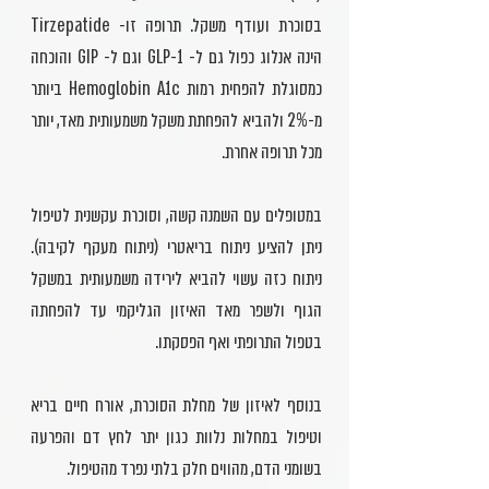
בסוכרת ועודף משקל. תרופה זו- Tirzepatide
הינה אנלוג כפול גם ל- GLP-1 וגם ל- GIP והוכחה
כמסוגלת להפחית רמות Hemoglobin A1c ביותר
מ-2% ולהביא להפחתת משקל משמעותית מאד, יותר
מכל תרופה אחרת.
במטופלים עם השמנה קשה, וסוכרת עקשנית לטיפול
ניתן להציע ניתוח בריאטרי (ניתוח מעקף לקיבה).
ניתוח כזה עשוי להביא לירידה משמעותית במשקל
הגוף ולשפר מאד האיזון הגליקמי עד להפחתה
בטפול התרופתי ואף הפסקתו.
בנוסף לאיזון של מחלת הסוכרת, אורח חיים בריא
וטיפול במחלות נלוות כגון יתר לחץ דם והפרעה
בשומני הדם, מהווים חלק בלתי נפרד מהטיפול.