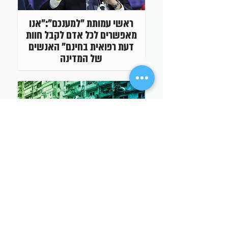
ראשי עמותת "למענכם":"אנו
מאפשרים לכל אדם לקבל חוות
דעת רפואית בחינם" האנשים
של המדינה
'כללית' ו'למענכם' הקימו מוקד
ייעודי לסיוע רפואי עבור
הפליטים מאוקראינה שנחתו
בישראל