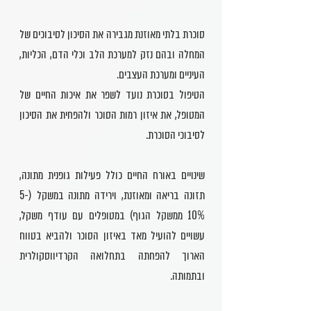
סוכרת בלתי מאוזנת מגבירה את הסיכון לסיבוכים של
המחלה ובהם נזק למערכת הלב וכלי הדם, הכליות,
העיניים ומערכת העצבים.
הטיפול בסוכרת נועד לשפר את איכות החיים של
המטופל, את איזון רמות הסוכר ולהפחית את הסיכון
לסיבוכי הסוכרת.
שינויים באורח החיים כולל פעילות גופנית מתונה,
תזונה בריאה ומאוזנת, וירידה מתונה במשקל (5-
10% ממשקל הגוף) במטופלים עם עודף משקל,
עשויים להועיל מאד באיזון הסוכר ולהביא בטווח
הארוך להפחתה בתחלואה הקרדיווסקולרית
ובתמותה.