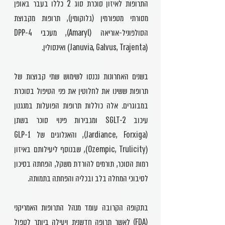
התרופות לאיזון סוכרת סוג 2 כללו בעבר באופן
מסורתי מטפורמין (גלוקומין), תרופות מקבוצת
הסולפוניל-אוריאה (Amaryl), מעכבי DPP-4
(Januvia, Galvus, Trajenta) ואינסולין.
בשנים האחרונות נכנסו לשימוש שתי קבוצות של
תרופות ששינו את לחלוטין את פני הטיפול בסוכרת
במבוגרים. אלה כוללות תרופות הפועלות במנגנון
עיכוב SGLT-2 ומגבירות פינוי סוכר בשתן
(Jardiance, Forxiga), והאנלוגים של GLP-1
(Ozempic, Trulicity), שבנוסף ליעילותם באיזון
רמות הסוכר, תורמים להורדת משקל, הפחתה בסיכון
לסיבוכי המחלה בלב ובכליה והפחתה בתמותה.
בתקופה הקרובה עומד מנהל התרופות האמריקני
(FDA) לאשר תרופה חדשנית ויעילה ביותר לטפול