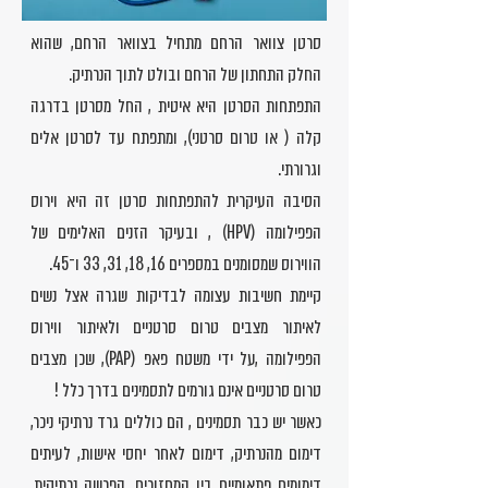
סרטן צוואר הרחם מתחיל בצוואר הרחם, שהוא
החלק התחתון של הרחם ובולט לתוך הנרתיק.
התפתחות הסרטן היא איטית , החל מסרטן בדרגה
קלה ( או טרום סרטני), ומתפתח עד לסרטן אלים
וגרורתי.
הסיבה העיקרית להתפתחות סרטן זה היא וירוס
הפפילומה (HPV) , ובעיקר הזנים האלימים של
הווירוס שמסומנים במספרים 16, 18, 31, 33 ו־45.
קיימת חשיבות עצומה לבדיקות שגרה אצל נשים
לאיתור מצבים טרום סרטניים ולאיתור ווירוס
הפפילומה ,על ידי משטח פאפ (PAP), שכן מצבים
טרום סרטניים אינם גורמים לתסמינים בדרך כלל !
כאשר יש כבר תסמינים , הם כוללים גרד נרתיקי ניכר,
דימום מהנרתיק, דימום לאחר יחסי אישות, לעיתים
דימומים פתאומיים בין המחזורים, הפרשה נרתיקית,