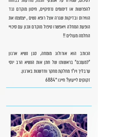
לסיכום, שמירה על אמצעי הגנה, מודעות גבוהה
להפרשות או דימומים נרתיקיים, חיסון מוקדם נגד
הווירוס ובדיקות שגרה אצל רופא נשים , יצמצמו את
הופעת המחלה ויאפשרו טיפול מוקדם ונכון עם סיכויי
החלמה מעולים !!
הכותב הוא אורולוג מומחה, סגן נשיא ארגון
"למענכם" בראשותו של חתן אות הנשיא הרב יוסי
ערבליך ויו"ר מחלקת מחקר וחדשנות בארגון.
זקוקים לייעוץ? חייגו
*6884