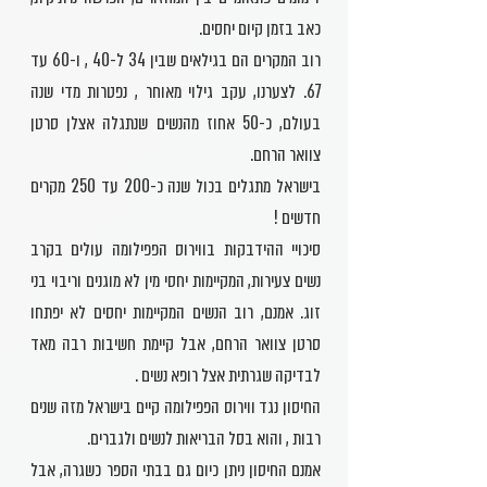
כאב בזמן קיום יחסים.
רוב המקרים הם בגילאים שבין 34 ל-40 , ו-60 עד
67. לצערנו, עקב גילוי מאוחר , נפטרות מדי שנה
בעולם, כ-50 אחוז מהנשים שנתגלה אצלן סרטן
צוואר הרחם.
בישראל מתגלים בכול שנה כ-200 עד 250 מקרים
חדשים !
סיכויי ההידבקות בווירוס הפפילומה עולים בקרב
נשים צעירות, המקיימות יחסי מין לא מוגנים וריבוי בני
זוג. אמנם, רוב הנשים המקיימות יחסים לא יפתחו
סרטן צוואר הרחם, אבל קיימת חשיבות רבה מאד
לבדיקה שגרתית אצל רופא נשים .
החיסון נגד ווירוס הפפילומה קיים בישראל מזה שנים
רבות , והוא בסל הבריאות לנשים ולגברים.
אמנם החיסון ניתן כיום גם בבתי הספר כשגרה, אבל