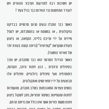
יש חשיבות רבה למודעות הציבור וההורים ויש
לעודד התחסנות נגד הווירוס כבר בגיל צעיר !
כאשר כבר התגלו נגעים טרום סרטניים בבדיקה
גניקולוגית , או במשטח או בהסתכלות, יש לטפל
מיידית על ידי צריבה בלייזר, הקפאה, או ביצוע
פעולה שנקראת "קוניזציה" (כריתה קטנה בצורת יתד
של האיזור החשוד).
כאשר הגידול הסרטני הוא כבר מתקדם, יש צורך
בטיפולים נרחבים , כגון ניתוח נרחב, הקרנות,
כימותרפיה ואף טיפולים ביולוגיים. טיפולים אלו
מבוצעים על ידי רופאי נשים ואונקולוגים.
בנשים צעירות המאובחנות בשלב מוקדם, ומועמדות
לניתוח ומעוניינות בשימור הפוריות, ניתן לשקול ביצוע
ניתוח משמר פוריות אשר אינו כולל את כריתת הרחם.