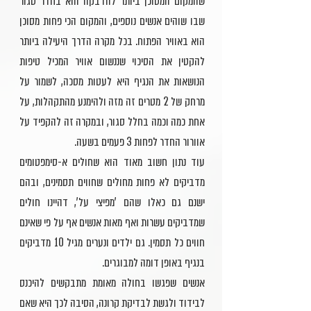
שהמקום המסוכן ביותר להדבקה הוא בחדר סגור
שבו שוהים אנשים נוספים, והמקום הכי פחות מסוכן
הוא באוויר הפתוח. בכל מקרה הדרך היעילה ביותר
להקטין את הסיכוי שננשום אוויר המכיל טיפות
הנושאות את הנגיף היא לעטות מסכה, לשמור על
מרחק של 2 מטרים זה מזה ולהימנע מהתקהלות, על
אחת כמה וכמה בחלל סגור, ובמקרה זה להקפיד על
אוורור החדר לפחות 3 פעמים בשעה.
עוד נתון חשוב מאוד הוא שחולים א-סימפטומים
מדביקים לא פחות מחולים שחווים תסמינים, ובהם
ישנם גם כאלו שהם 'מפיצי על', דהיינו חולים
שמדביקים עשרות ואף מאות אנשים אף על פי שאינם
חווים כל תסמין. גם ילדים ונערים מגיל 10 מדביקים
בנגיף באופן דומה למבוגרים.
אנשים שפגשו בחולה מאומת מתבקשים להיכנס
לבידוד ולגשת לבדיקת קרונה, הסיבה לכך היא שאם