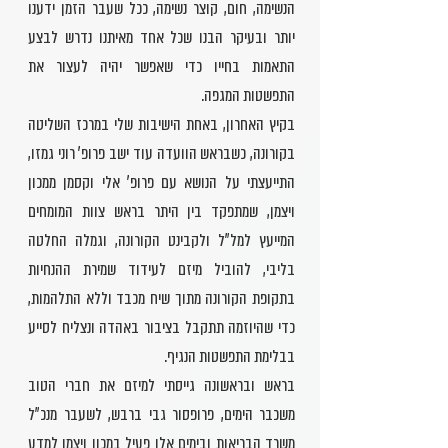
הנשימה, חום, קוצר נשימה, ככל שעבר הזמן ידענו
יותר ובעיקר הבנו שכל אחד מאיתנו נדרש לבצע
התאמות בחייו כדי שאפשר יהיה לעצור את
התפשטות המגפה.
בקיץ האחרון, באחת הישיבות שלי במרכז השליטה
בקורונה, כשבראש הוועדה עוד ישב פרופ' רוני גמזו,
התייעצתי על הנושא עם פרופ' אלי וקסמן ממכון
ויצמן, שמתפקד בין היתר בראש צוות המומחים
המייעץ למל"ל ולקבינט הקורונה, וגמלה החלטה
בליבי, להוביל מיזם לעידוד שמירת ההנחיות
בתקופת הקורונה מתוך שיח מכבד וללא התלהמות,
כדי שהיוזמה תתקבל בציבור באהדה ונצליח לסייע
בבלימת התפשטות הנגיף.
בראש ובראשונה גייסתי למיזם את חברי הטוב
משכבר הימים, פרופסור גבי ברבש, לשעבר מנכ"ל
משרד הבריאות ובימים אלו פעיל במכון ויצמן למדע