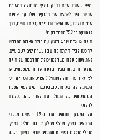
ימצא שאותו אדם נדבק בנגיף מהחולה המאומת
אפשר יהיה לצמצם את המגעים שלו עם אנשים
אחרים ולמנוע את הפצת הנגיף למעגלים נוספים, דרך
זו מונעת כ־75% מההדבקות!
חולה או אדם שבא במגע עם חולה מאומת מתבקש
להיכנס לבידוד לתקופה שבין עשרה ימים לשבועיים.
זאת משום שזהו משך זמן יכולת ההדבקה של חולה
מרגע ההדבקות בנגיף, בין שהוא חווה סימפטומים או
לא. זאת ועוד, חולה מתחיל להפריש את הנגיף מדרכי
הנשימה ולהדביק את סובביו כבר יומיים לפני הופעת
הסימפטומים של המחלה וגם לאחר שהם נעלמים
לחלוטין.
על המסמך חתומים עוד כ-19 רופאים מבכירי
הרופאים בארץ, מנהלי מחלקות ובתי חולים בארץ,
מנהלי מרכזים רפואיים ומומחים שראו במשך השנה