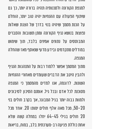
למגפת הקורונה ולסכנותיה תהיה ברורה יותר, כך גם
שיתוף הפעולה עם ההנחיות יהיה טוב יותר, הוחלט
על הכנת מסמך שיהיה בנוי בדרך של הצגת שאלות
נפוצות בנושא נגיף הקורונה ומתן תשובות והסברים
המבוססים על נתונים אמינים בלבד, תוך שימוש
במודלים מתקדמים ובידע מדעי שנאסף מאז שהחלה
המגפה.
מתוך המסמך אפשר ללמוד רבות על התנהגות הנגיף
ולהבין היטב את הדברים שעומדים מאחורי ההנחיות
השונות. לדוגמה, אנו למדים מהמסמך כי המגפה
מסוכנת לכל אדם ובכל גיל. אומנם הסיכון לסיבוכים
ולמוות גבוה יותר בגיל המבוגר, אך בקרב חולים בני
20–50, מכל מאה אלף חולים ימותו 20. אחד מכל
20 חולים בגילי 45–64 יחלו במחלה קשה שלא
אחת כוללת פגיעה רב-מערכתית בלב, במוח, בריאות