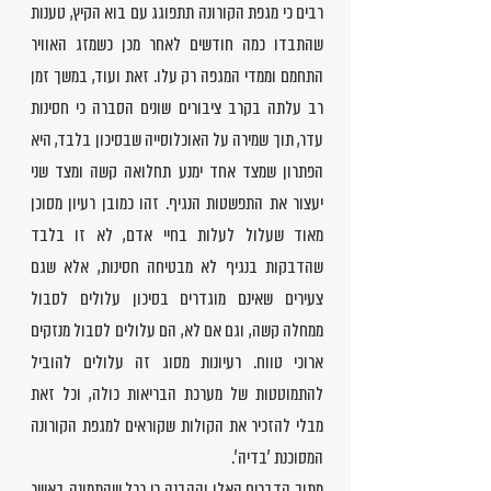
רבים כי מגפת הקורונה תתפוגג עם בוא הקיץ, טענות
שהתבדו כמה חודשים לאחר מכן כשמזג האוויר
התחמם וממדי המגפה רק עלו. זאת ועוד, במשך זמן
רב עלתה בקרב ציבורים שונים הסברה כי חסינות
עדר, תוך שמירה על האוכלוסייה שבסיכון בלבד, היא
הפתרון שמצד אחד ימנע תחלואה קשה ומצד שני
יעצור את התפשטות הנגיף. זהו כמובן רעיון מסוכן
מאוד שעלול לעלות בחיי אדם, לא זו בלבד
שהדבקות בנגיף לא מבטיחה חסינות, אלא שגם
צעירים שאינם מוגדרים בסיכון עלולים לסבול
ממחלה קשה, וגם אם לא, הם עלולים לסבול מנזקים
ארוכי טווח. רעיונות מסוג זה עלולים להוביל
להתמוטטות של מערכת הבריאות כולה, וכל זאת
מבלי להזכיר את הקולות שקוראים למגפת הקורונה
המסוכנת 'בדיה'.
מתוך הדברים האלו וההבנה כי ככל שהתמונה באשר