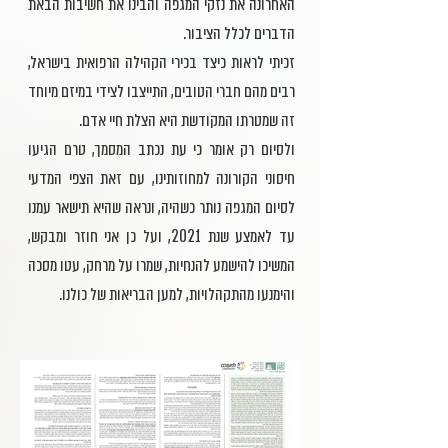
האחרונה את נזקי המגפה והבינו את חשיבות הבאת
הדברים לכלל הציבור.
זכיתי לראות כיצד בכירי הקהילה הרפואית בישראל,
רבים מהם חברי הטובים, התייצבו לצידי במיזם מיוחד
זה שמטרתו המקודשת היא הצלת חיי אדם.
ולסיום רק אומר כי עת נכתב המסמך, טרם הגיעו
חיסוני הקורונה למחוזותינו, עם זאת הצפי המדעי
לסיום המגפה נותר כשהיה, ונראה שהיא תישאר עמנו
עד לאמצע שנת 2021, ועל כן אני חוזר ומבקש,
המשיכו להישמע להנחיות, שמרו על מרחק, עטו מסכה
והימנעו מהתקהלויות, למען הבריאות של כולנו.