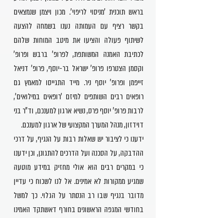
בראש תוכנית 'מניסוי לריפוי'. מכון ויצמן שנמצאים
בקשר רציף עם העמותה נענו בשמחה להצעה
לשיתוף פעולה והציעו את מיטב המוחות שלהם
לכתיבת האמנה המשותפת, לפרופ' ברבש ופרופ'
וקסמן הצטרפו פרופ' ישראל בר-יוסף, פרופ' דניאל
זייפמן ופרופ' יוסף ניר. מייד התגייסו למאמץ גם
רופאים רבים השותפים למיזם 'רופאים במילואים',
לרבות פרופ' יוסף פרס, נשיא ארגון למענכם, וד"ר בני
דוידזון, מנהל המערך המקצועי של ארגון למענכם.
ידענו כי לציבור יש שאלות רבות על הנגיף, על דרכי
ההדבקה, על הסכנה ועל הדרכים להתגונן, וכן ידענו
כי במקרים רבים הוא אולי מחזיק במידע מוטעה
שמגיע ממקורות לא אמינים. אל לנו לשכוח כי עדיין
מדובר בנגיף שבו רב הנסתר על הגלוי. כך למשל
בחודשי המגפה הראשונים בחורף דאשתקד האמינו