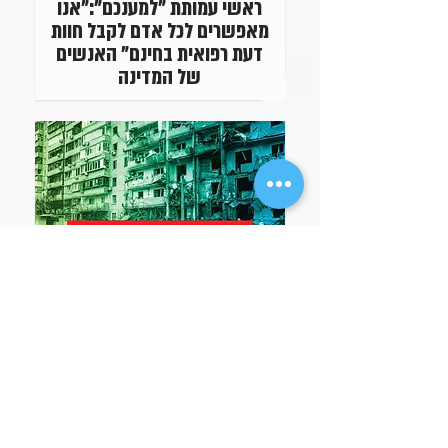
ראשי עמותת "למענכם":"אנו
מאפשרים לכל אדם לקבל חוות
דעת רפואית בחינם" האנשים
של המדינה
'כללית' ו'למענכם' הקימו מוקד
ייעודי לסיוע רפואי עבור
הפליטים מאוקראינה שנחתו
בישראל