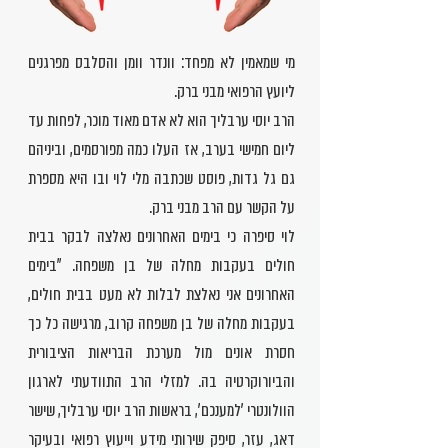
מי שמאמין לא מפחד: וונדר וומן והסלבס מפרגנים
ליועץ הרפואי מבני ברק.
הרב יוסי ערבליך הוא לא אדם מאוד מוכר, לפחות עד
ליום חמישי בערב, אז העלו כמה מפורסמים, וביניהם
גם גל גדות, פוסט שכתבה מלי לוי ובו היא מספרת
על הקשר עם הרב מבני ברק.
לוי סיפרה כי בימים האחרונים נאלצה לבקר בבית
חולים בעקבות מחלה של בן משפחה. "בימים
האחרונים אני נאלצת לבלות לא מעט בבית חולים,
בעקבות מחלה של בן משפחה קרוב, מרגישה כל כך
חסרת אונים מול מערכת הבריאות הציבורית
והביורוקרטיה בה. למזלי הרב התוודעתי לארגון
הוולונטרי 'למענכם', בראשות הרב יוסי ערבליך, שישר
דאג, עזר, סיפק שירותי מידע וייעוץ רפואי ובעיקר