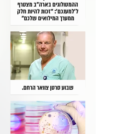
ההמטולוגים בארה"ב מצטרף
ל'למענכם': "זכות להיות חלק
ממערך המילואים שלכם"
שבוע סרטן צוואר הרחם.